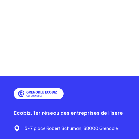
n
r
o
u
é
u
i
c
r
v
é
a
a
d
n
n
e
t
t
n
e
e
t
e
Ecobiz, 1er réseau des entreprises de l'Isère
5-7 place Robert Schuman, 38000 Grenoble