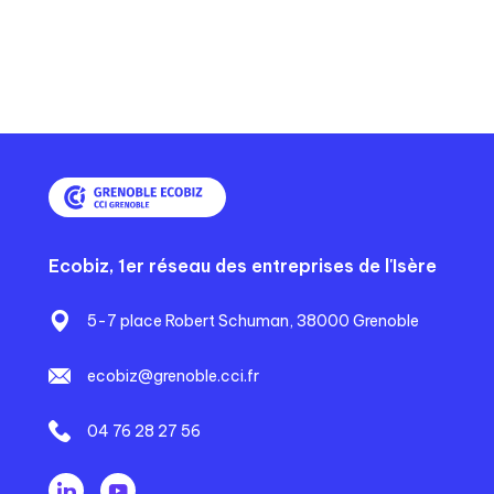
e
t
t
n
e
e
t
e
Ecobiz, 1er réseau des entreprises de l'Isère
5-7 place Robert Schuman, 38000 Grenoble
ecobiz@grenoble.cci.fr
04 76 28 27 56