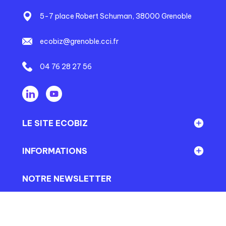
5-7 place Robert Schuman, 38000 Grenoble
ecobiz@grenoble.cci.fr
04 76 28 27 56
LE SITE ECOBIZ
Réseau Ecobiz
INFORMATIONS
En direct du territoire
Mentions légales
NOTRE NEWSLETTER
En direct d'Ecobiz
Conditions générales
Abonnez-vous à notre newsletter mensuelle afin de
Événements
rester informé de nos actualités et celles des
Gestion des cookies