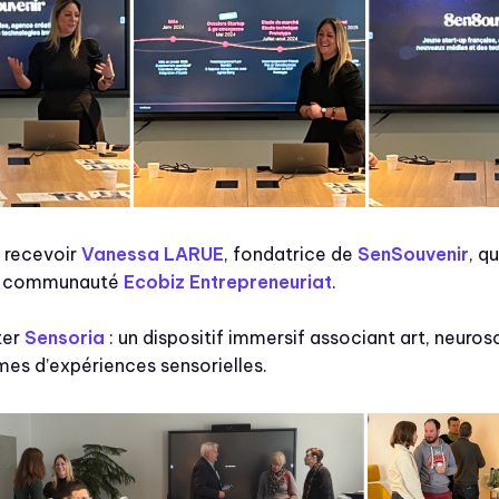
e recevoir
Vanessa LARUE
, fondatrice de
SenSouvenir
, q
la communauté
Ecobiz Entrepreneuriat
.
ter
Sensoria
: un dispositif immersif associant art, neuro
mes d’expériences sensorielles.