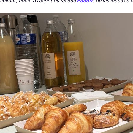
pirant, fidèle à l’esprit du réseau
Ecobiz
, où les idées se 