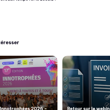
téresser
Innotrophées 2026 -
Retour sur le webin