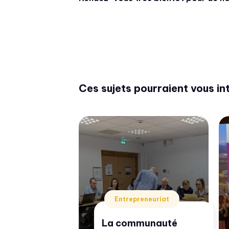
Ces sujets pourraient vous in
ce Durable & RSE
"les
Entrepreneuriat
La communauté
ion pour