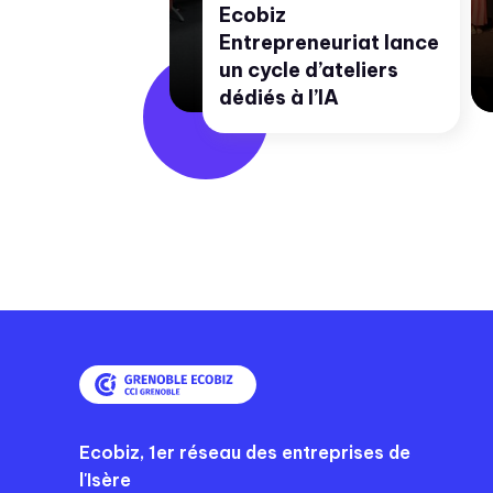
Ecobiz
les
Entrepreneuriat lance
de supply
un cycle d’ateliers
21/04/2026
dédiés à l’IA
Ecobiz, 1er réseau des entreprises de
l'Isère