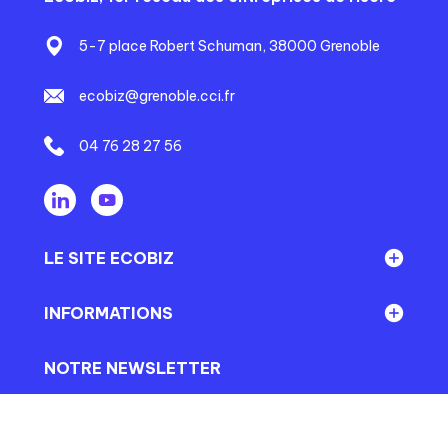
5-7 place Robert Schuman, 38000 Grenoble
ecobiz@grenoble.cci.fr
04 76 28 27 56
LE SITE ECOBIZ
Réseau Ecobiz
INFORMATIONS
En direct du territoire
Mentions légales
NOTRE NEWSLETTER
En direct d'Ecobiz
Conditions générales
Abonnez-vous à notre newsletter mensuelle afin de
Événements
rester informé de nos actualités et celles des