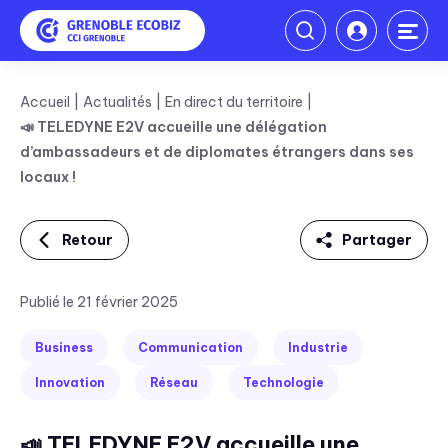
Accueil
Actualités
En direct du territoire
📣 TELEDYNE E2V accueille une délégation
d’ambassadeurs et de diplomates étrangers dans ses
locaux !
Retour
Partager
Linkedin
Publié le 21 février 2025
Facebook
Business
Communication
Industrie
Twitter
Innovation
Réseau
Technologie
Mail
📣 TELEDYNE E2V accueille une