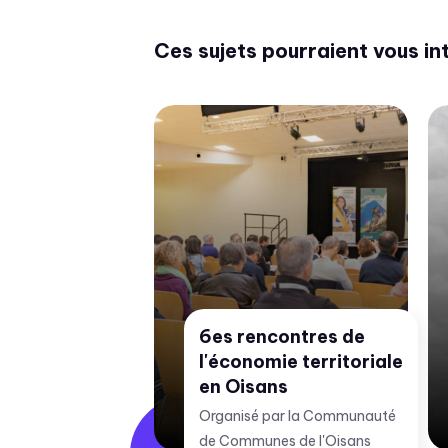
Ces sujets pourraient vous in
rtenaire Ecobiz
6es rencontres de
G - CESI
l'économie territoriale
énieurs –
en Oisans
mars 2026 à
Organisé par la Communauté
de Communes de l'Oisans