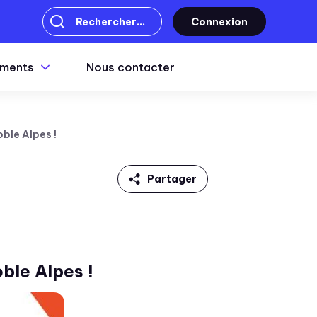
Connexion
ments
Nous contacter
oble Alpes !
Partager
Linkedin
Facebook
oble Alpes !
Twitter
Mail