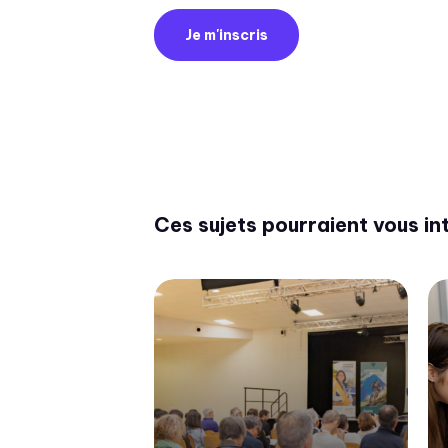
Je m'inscris
Ces sujets pourraient vous in
rtenaire Ecobiz