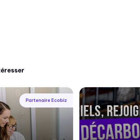
téresser
Partenaire Ecobiz