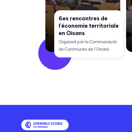
6es rencontres de
s
l'économie territoriale
es Crédit
en Oisans
ud Rhône
DEF Isère
Organisé par la Communauté
de Communes de l'Oisans