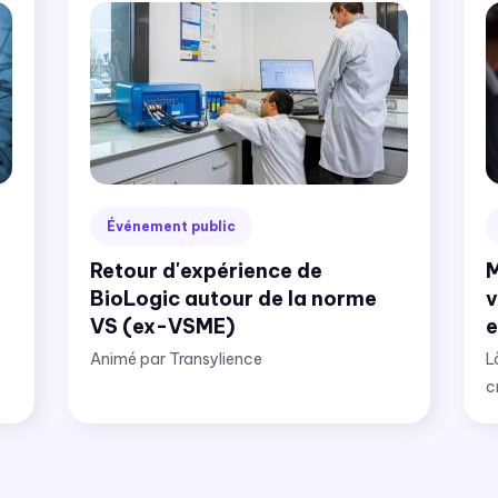
Événement public
Retour d'expérience de
M
BioLogic autour de la norme
v
VS (ex-VSME)
e
Animé par Transylience
L
c