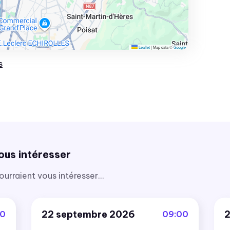
Leaflet
|
Map data ©
Google
s
ous intéresser
rraient vous intéresser...
22 septembre 2026
2
30
09:00