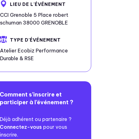
LIEU DE L'ÉVÉNEMENT
CCI Grenoble 5 Place robert
schuman 38000 GRENOBLE
TYPE D'ÉVÉNEMENT
Atelier Ecobiz Performance
Durable & RSE
Comment s’inscrire et
participer à l’événement ?
Déjà adhérent ou partenaire ?
Connectez-vous
pour vous
inscrire.