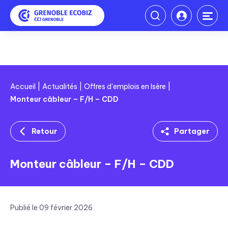
Accueil
Actualités
Offres d'emplois en Isère
Monteur câbleur – F/H – CDD
Retour
Partager
Linkedin
Monteur câbleur – F/H – CDD
Facebook
Twitter
Publié le 09 février 2026
Mail