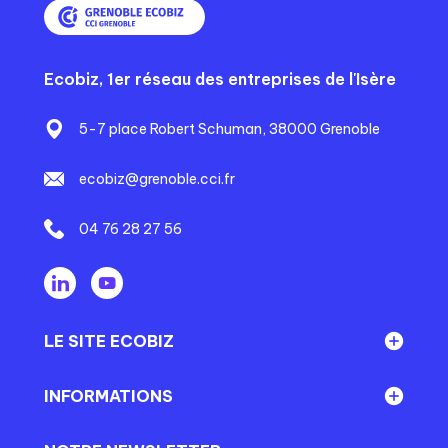
Ecobiz, 1er réseau des entreprises de l'Isère
5-7 place Robert Schuman, 38000 Grenoble
ecobiz@grenoble.cci.fr
04 76 28 27 56
LE SITE ECOBIZ
Réseau Ecobiz
INFORMATIONS
En direct du territoire
Mentions légales