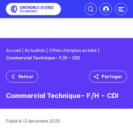
Accueil
Actualités
Offres d'emplois en Isère
Commercial Technique– F/H – CDI
Retour
Partager
Linkedin
Commercial Technique– F/H – CDI
Facebook
Twitter
Publié le 12 décembre 2025
Mail