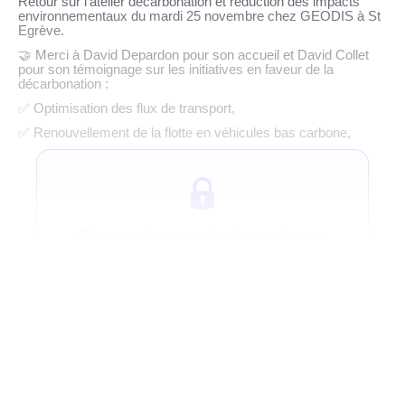
Retour sur l’atelier décarbonation et réduction des impacts
environnementaux du mardi 25 novembre chez GEODIS à St
Egrève.
🤝
Merci à David Depardon pour son accueil et David Collet
pour son témoignage sur les initiatives en faveur de la
décarbonation :
✅ O
ptimisation des flux de transport,
✅
Renouvellement de la flotte en véhicules bas carbone,
Ce contenu est réservé aux
membres Ecobiz
Adhérer à Ecobiz