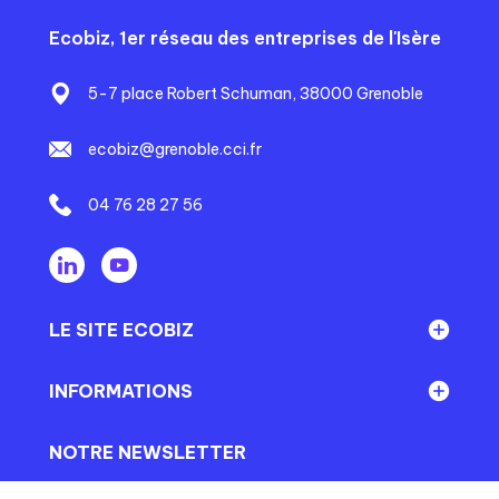
Ecobiz, 1er réseau des entreprises de l'Isère
5-7 place Robert Schuman, 38000 Grenoble
ecobiz@grenoble.cci.fr
04 76 28 27 56
LE SITE ECOBIZ
Réseau Ecobiz
INFORMATIONS
En direct du territoire
Mentions légales
NOTRE NEWSLETTER
En direct d'Ecobiz
Conditions générales