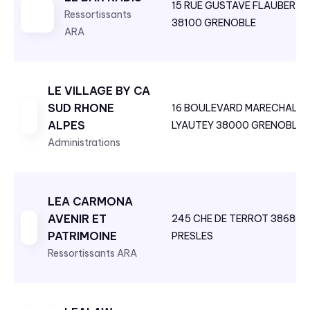
15 RUE GUSTAVE FLAUBERT
Ressortissants
s
38100 GRENOBLE
ARA
s
a
n
t
LE VILLAGE BY CA
SUD RHONE
16 BOULEVARD MARECHAL
ALPES
LYAUTEY 38000 GRENOBLE
Administrations
LEA CARMONA
AVENIR ET
245 CHE DE TERROT 38680
PATRIMOINE
PRESLES
Ressortissants ARA