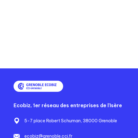
é
u
i
c
r
v
é
a
a
d
n
n
e
t
t
n
e
e
t
e
Ecobiz, 1er réseau des entreprises de l'Isère
5-7 place Robert Schuman, 38000 Grenoble
ecobiz@grenoble.cci.fr