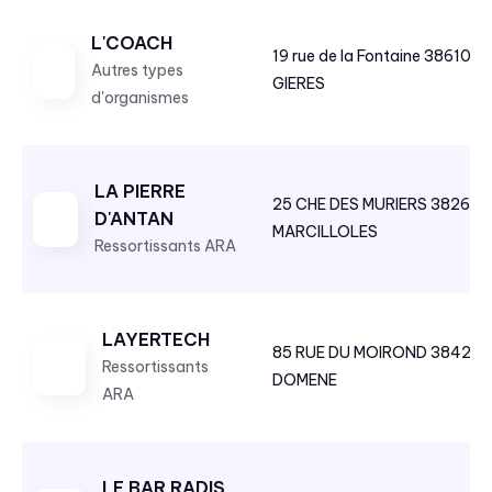
r
L'COACH
i
19 rue de la Fontaine 38610
Autres types
e
GIERES
d'organismes
r
p
a
r
LA PIERRE
25 CHE DES MURIERS 38260
o
D'ANTAN
MARCILLOLES
r
Ressortissants ARA
d
r
e
LAYERTECH
85 RUE DU MOIROND 38420
d
Ressortissants
DOMENE
é
ARA
c
r
o
LE BAR RADIS
i