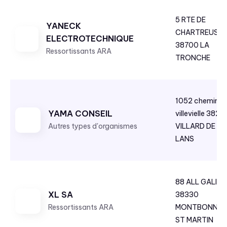
r
5 RTE DE
i
YANECK
CHARTREUSE
e
ELECTROTECHNIQUE
38700 LA
r
Ressortissants ARA
TRONCHE
p
a
r
o
1052 chemin d
r
YAMA CONSEIL
villevielle 3825
d
Autres types d'organismes
VILLARD DE
r
LANS
e
c
r
88 ALL GALILE
o
XL SA
38330
i
Ressortissants ARA
MONTBONNO
s
ST MARTIN
s