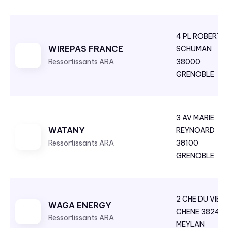
a
n
4 PL ROBERT
t
WIREPAS FRANCE
SCHUMAN
Ressortissants ARA
38000
GRENOBLE
3 AV MARIE
WATANY
REYNOARD
Ressortissants ARA
38100
GRENOBLE
2 CHE DU VIEU
WAGA ENERGY
CHENE 38240
Ressortissants ARA
MEYLAN